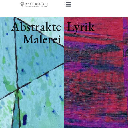
Abstrakte
Lyrik
Malerei